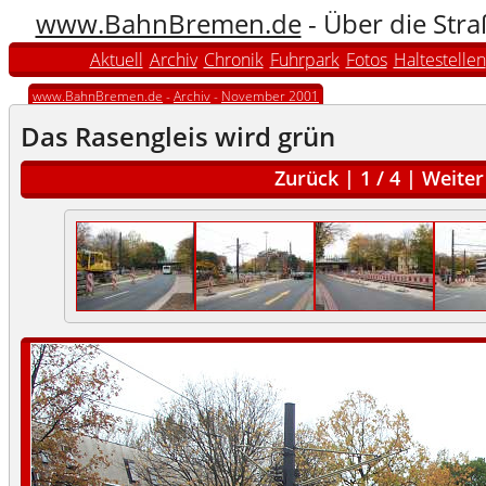
www.BahnBremen.de
- Über die Str
Aktuell
Archiv
Chronik
Fuhrpark
Fotos
Haltestellen
www.BahnBremen.de
-
Archiv
-
November 2001
Das Rasengleis wird grün
Zurück
|
1
/
4
|
Weiter