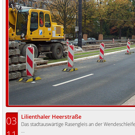
Lilienthaler Heerstraße
03
Das stadtauswärtige Rasengleis an der Wendeschleif
...
11