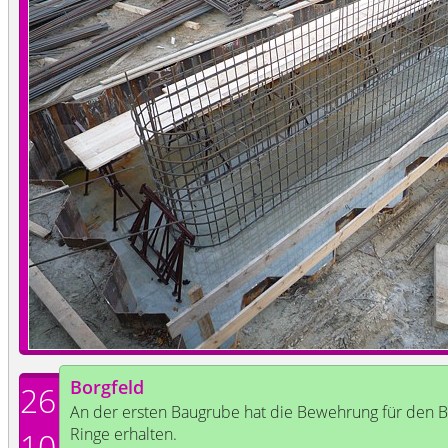
Borgfeld
26
An der ersten Baugrube hat die Bewehrung für den B
Ringe erhalten.
10