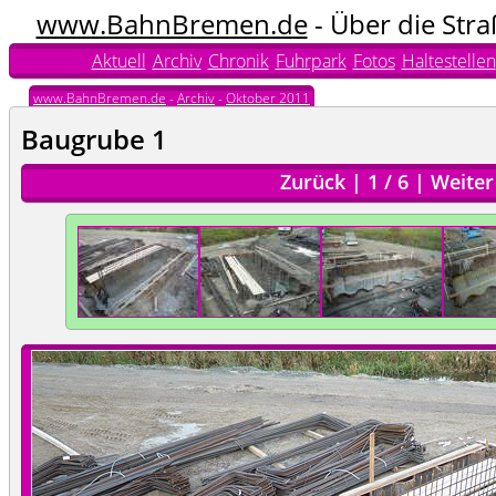
www.BahnBremen.de
- Über die Str
Aktuell
Archiv
Chronik
Fuhrpark
Fotos
Haltestellen
www.BahnBremen.de
-
Archiv
-
Oktober 2011
Baugrube 1
Zurück
|
1
/
6
|
Weiter