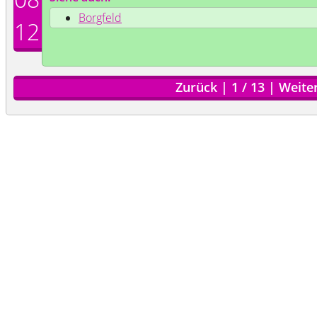
Borgfeld
12
Zurück
|
1
/
13
|
Weite