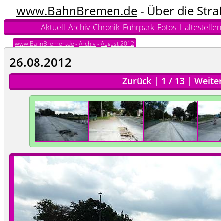
www.BahnBremen.de
- Über die Str
Aktuell
Archiv
Chronik
Fuhrpark
Fotos
Haltestellen
www.BahnBremen.de
-
Archiv
-
August 2012
26.08.2012
Zurück
|
1
/
13
|
Weite