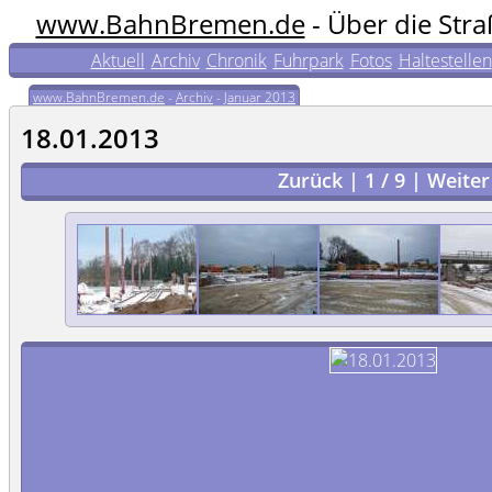
www.BahnBremen.de
- Über die Str
Aktuell
Archiv
Chronik
Fuhrpark
Fotos
Haltestellen
www.BahnBremen.de
-
Archiv
-
Januar 2013
18.01.2013
Zurück
|
1
/
9
|
Weiter