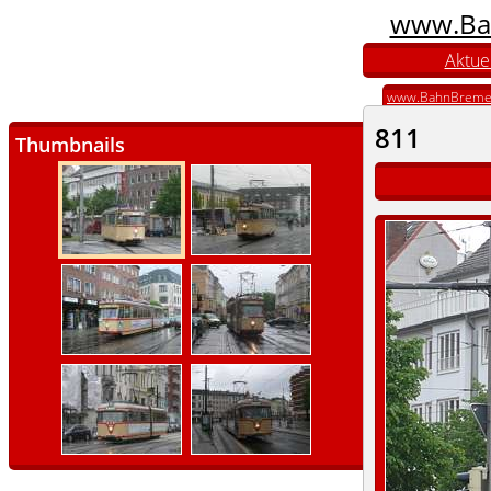
www.Ba
Aktuel
www.BahnBreme
811
Thumbnails