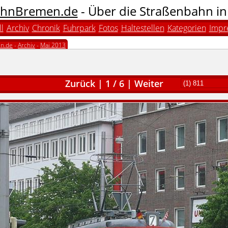
hnBremen.de
- Über die Straßenbahn i
l
Archiv
Chronik
Fuhrpark
Fotos
Haltestellen
Kategorien
Impr
n.de
-
Archiv
-
Mai 2013
Zurück
|
1
/
6
|
Weiter