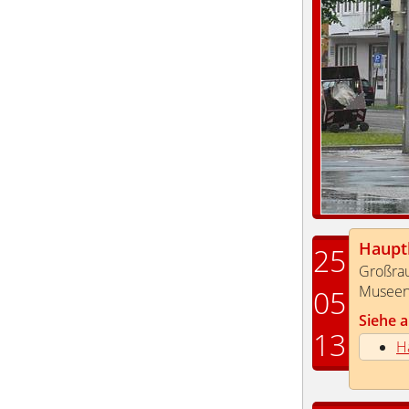
Haupt
25
Großrau
Museen 
05
Siehe a
13
H