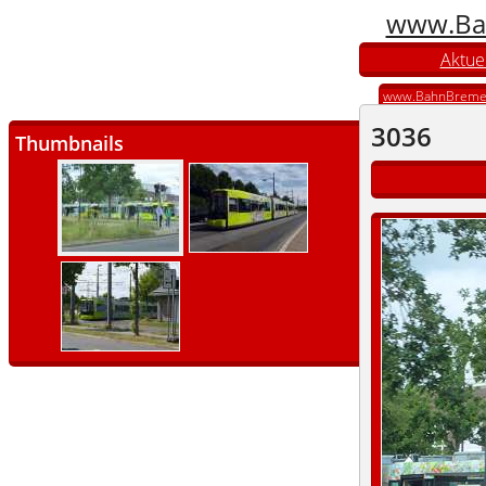
www.Ba
Aktuel
www.BahnBreme
3036
Thumbnails