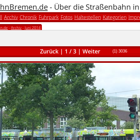
hnBremen.de
- Über die Straßenbahn i
l
Archiv
Chronik
Fuhrpark
Fotos
Haltestellen
Kategorien
Impr
n.de
-
Archiv
-
Juni 2014
Zurück
|
1
/
3
|
Weiter