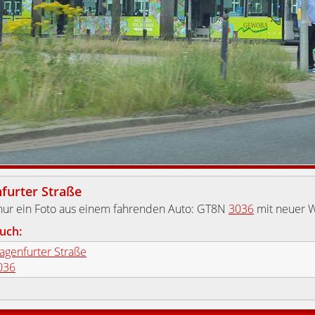
furter Straße
nur ein Foto aus einem fahrenden Auto: GT8N
3036
mit neuer 
uch:
lagenfurter Straße
036