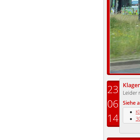
Klagen
23
Leider 
06
Siehe a
K
14
3