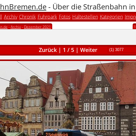
hnBremen.de
- Über die Straßenbahn i
l
Archiv
Chronik
Fuhrpark
Fotos
Haltestellen
Kategorien
Impr
n.de
-
Archiv
-
Dezember 2021
1
Zurück
|
1
/
5
|
Weiter