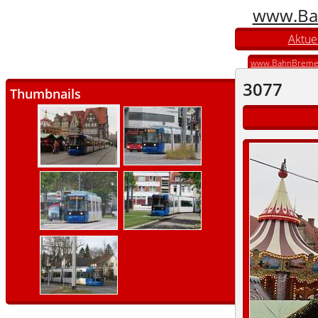
www.Ba
Aktuel
www.BahnBreme
3077
Thumbnails