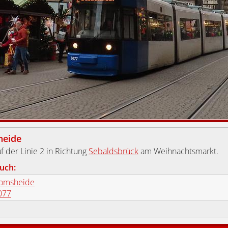
eide
f der Linie 2 in Richtung
Sebaldsbrück
am Weihnachtsmarkt.
uch:
omsheide
077