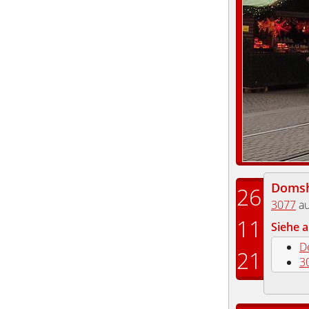
Domsh
26
3077
au
11
Siehe a
D
21
3