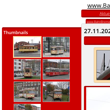
www.Ba
Aktuel
www.BahnBreme
27.11.20
Thumbnails