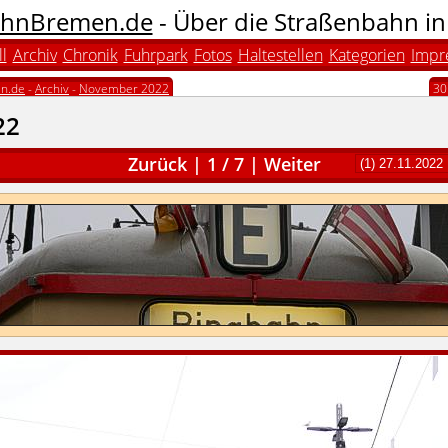
hnBremen.de
- Über die Straßenbahn i
l
Archiv
Chronik
Fuhrpark
Fotos
Haltestellen
Kategorien
Impr
n.de
-
Archiv
-
November 2022
30
22
Zurück
|
1
/
7
|
Weiter