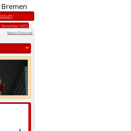
n Bremen
essum
. November 2022
Martin Poloczek