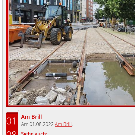
Am Brill
01
Am 01.08.2022
Am Brill
.
08
Siehe auch: