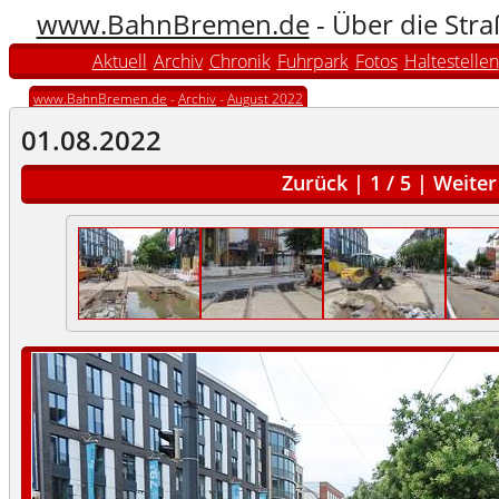
www.BahnBremen.de
- Über die Str
Aktuell
Archiv
Chronik
Fuhrpark
Fotos
Haltestellen
www.BahnBremen.de
-
Archiv
-
August 2022
01.08.2022
Zurück
|
1
/
5
|
Weiter