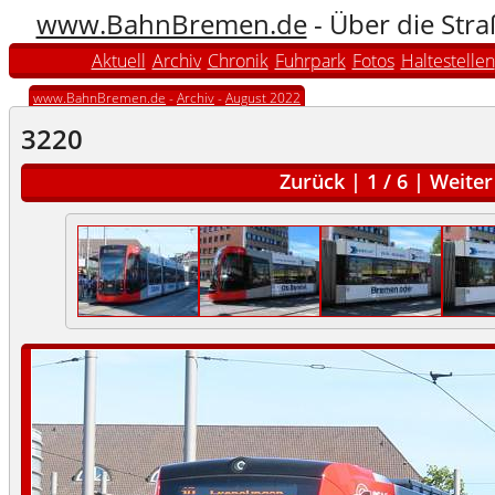
www.BahnBremen.de
- Über die Str
Aktuell
Archiv
Chronik
Fuhrpark
Fotos
Haltestellen
www.BahnBremen.de
-
Archiv
-
August 2022
3220
Zurück
|
1
/
6
|
Weiter