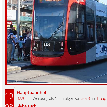
Hauptbahnhof
19
3220
mit Werbung als Nachfolger von
3078
am
Haup
08
Siehe auch: