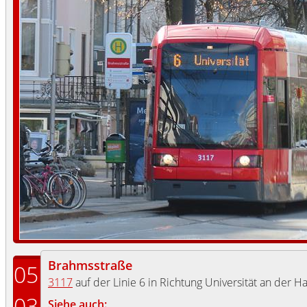
Brahmsstraße
05
3117
auf der Linie 6 in Richtung Universität an der Ha
03
Siehe auch: