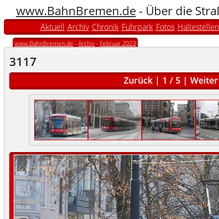
www.BahnBremen.de
- Über die Str
Aktuell
Archiv
Chronik
Fuhrpark
Fotos
Haltestellen
www.BahnBremen.de
-
Archiv
-
Februar 2023
3117
Zurück
|
1
/
5
|
Weiter