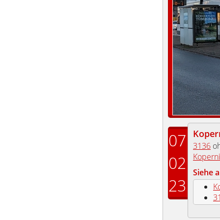
Koper
07
3136
oh
Koperni
02
Siehe a
23
K
3