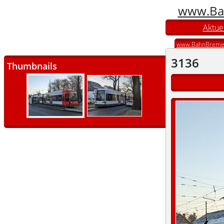
www.Ba
Aktuel
www.BahnBreme
3136
Thumbnails