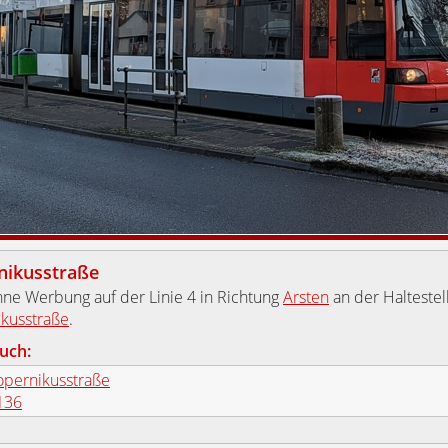
nikusstraße
ne Werbung auf der Linie 4 in Richtung
Arsten
an der Haltestel
kusstraße
.
uch:
opernikusstraße
136