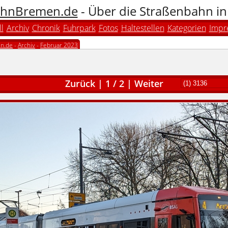
hnBremen.de
- Über die Straßenbahn i
l
Archiv
Chronik
Fuhrpark
Fotos
Haltestellen
Kategorien
Impr
n.de
-
Archiv
-
Februar 2023
Zurück
|
1
/
2
|
Weiter