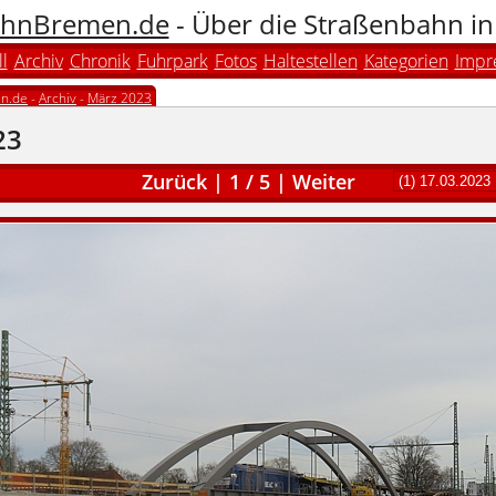
hnBremen.de
- Über die Straßenbahn i
l
Archiv
Chronik
Fuhrpark
Fotos
Haltestellen
Kategorien
Impr
n.de
-
Archiv
-
März 2023
23
Zurück
|
1
/
5
|
Weiter