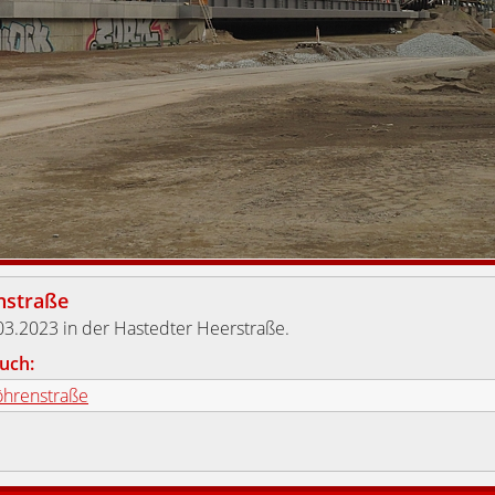
nstraße
3.2023 in der Hastedter Heerstraße.
uch:
öhrenstraße