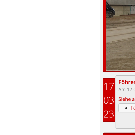
Föhre
17
Am 17.0
03
Siehe a
F
23