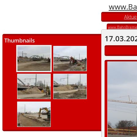
www.Ba
Aktuel
www.BahnBreme
17.03.20
Thumbnails