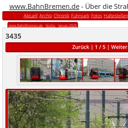
www.BahnBremen.de
- Über die Str
Aktuell
Archiv
Chronik
Fuhrpark
Fotos
Haltestellen
www.BahnBremen.de
-
Archiv
-
Januar 2026
3435
Zurück
|
1
/
5
|
Weiter