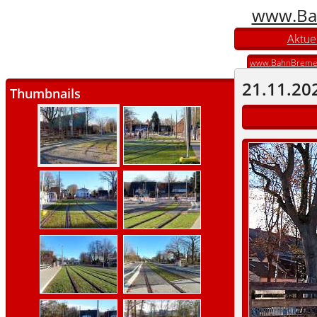
www.Ba
Aktuel
www.BahnBreme
21.11.20
Thumbnails