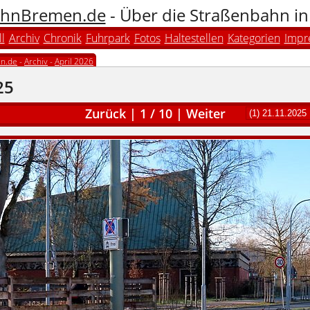
hnBremen.de
- Über die Straßenbahn i
l
Archiv
Chronik
Fuhrpark
Fotos
Haltestellen
Kategorien
Impr
n.de
-
Archiv
-
April 2026
25
Zurück
|
1
/
10
|
Weiter