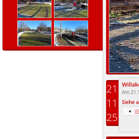
Willa
21
Am 21.
11
Siehe a
W
25