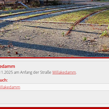
kedamm
11.2025 am Anfang der Straße
Willakedamm
.
uch:
illakedamm