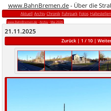
www.BahnBremen.de
- Über die Str
Aktuell
Archiv
Chronik
Fuhrpark
Fotos
Haltestellen
www.BahnBremen.de
-
Archiv
-
Mai 2026
21.11.2025
Zurück
|
1
/
10
|
Weite