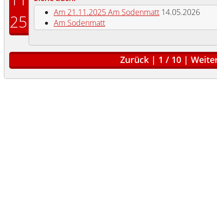
Am 21.11.2025 Am Sodenmatt
14.05.2026
25
Am Sodenmatt
Zurück
|
1
/
10
|
Weite