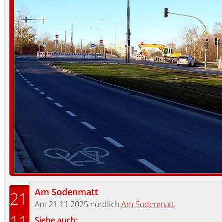
Am Sodenmatt
21
Am 21.11.2025 nördlich
Am Sodenmatt
.
11
Siehe auch: