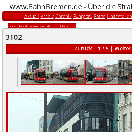
www.BahnBremen.de
- Über die Str
Aktuell
Archiv
Chronik
Fuhrpark
Fotos
Haltestellen
www.BahnBremen.de
-
Archiv
-
Mai 2026
3102
Zurück
|
1
/
5
|
Weiter