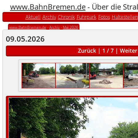
www.BahnBremen.de
- Über die Str
Aktuell
Archiv
Chronik
Fuhrpark
Fotos
Haltestellen
www.BahnBremen.de
-
Archiv
-
Mai 2026
09.05.2026
Zurück
|
1
/
7
|
Weiter