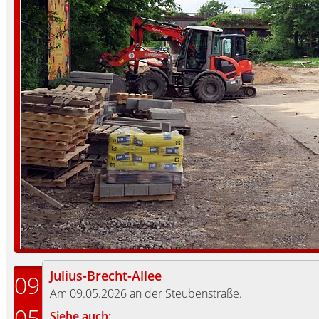
Julius-Brecht-Allee
09
Am 09.05.2026 an der Steubenstraße.
05
Siehe auch: