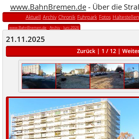
www.BahnBremen.de
- Über die Str
Aktuell
Archiv
Chronik
Fuhrpark
Fotos
Haltestellen
www.BahnBremen.de
-
Archiv
-
Juni 2026
21.11.2025
Zurück
|
1
/
12
|
Weite