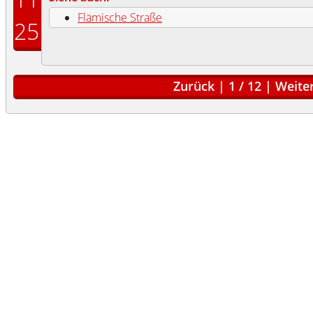
Flämische Straße
25
Zurück
|
1
/
12
|
Weite