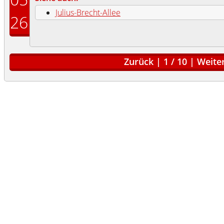
Julius-Brecht-Allee
26
Zurück
|
1
/
10
|
Weite