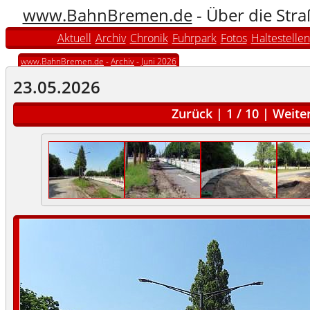
www.BahnBremen.de
- Über die Str
Aktuell
Archiv
Chronik
Fuhrpark
Fotos
Haltestellen
www.BahnBremen.de
-
Archiv
-
Juni 2026
23.05.2026
Zurück
|
1
/
10
|
Weite