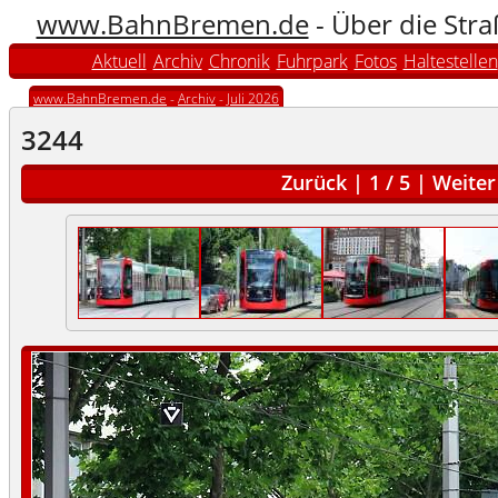
www.BahnBremen.de
- Über die Str
Aktuell
Archiv
Chronik
Fuhrpark
Fotos
Haltestellen
www.BahnBremen.de
-
Archiv
-
Juli 2026
3244
Zurück
|
1
/
5
|
Weiter