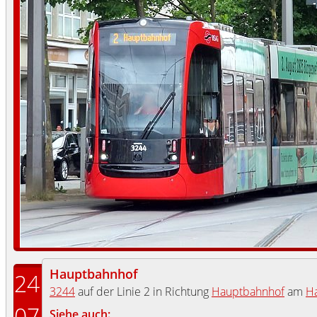
Hauptbahnhof
24
3244
auf der Linie 2 in Richtung
Hauptbahnhof
am
H
07
Siehe auch: