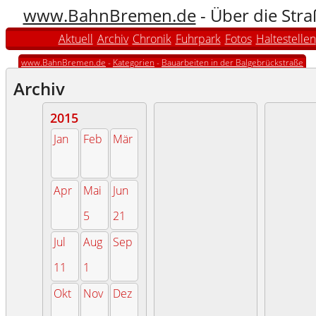
www.BahnBremen.de
- Über die Str
Aktuell
Archiv
Chronik
Fuhrpark
Fotos
Haltestellen
www.BahnBremen.de
-
Kategorien
-
Bauarbeiten in der Balgebrückstraße
Archiv
2015
Jan
Feb
Mär
Apr
Mai
Jun
5
21
Jul
Aug
Sep
11
1
Okt
Nov
Dez