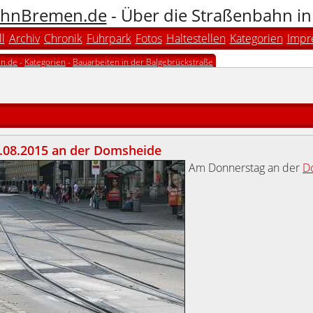
hnBremen.de
- Über die Straßenbahn i
l
Archiv
Chronik
Fuhrpark
Fotos
Haltestellen
Kategorien
Impr
n.de
-
Kategorien
-
Bauarbeiten in der Balgebrückstraße
.08.2015 an der Domsheide
Am Donnerstag an der
D