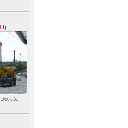
 I)
ückstraße.