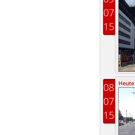
07
15
Heute 
08
07
15