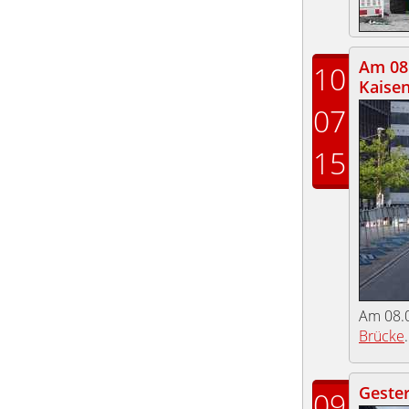
Am 08.
10
Kaise
07
15
Am 08.
Brücke
.
Gester
09