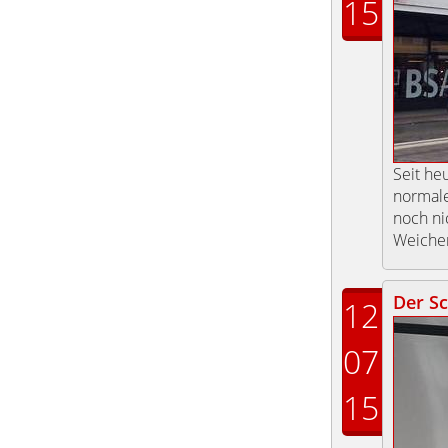
15
Seit he
normale
noch ni
Weichen
Der Sc
12
07
15