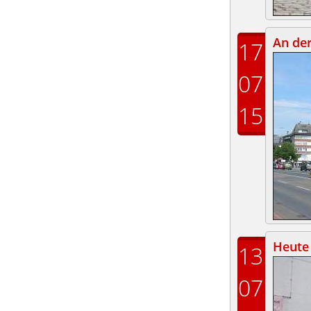
An de
17
07
15
Heute 
13
07