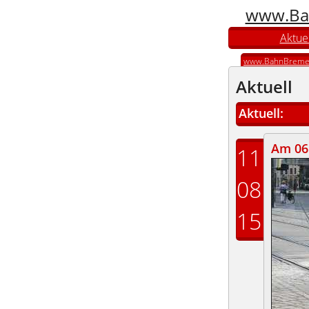
www.Ba
Aktuel
www.BahnBreme
Aktuell
Aktuell:
Am 06
11
08
15