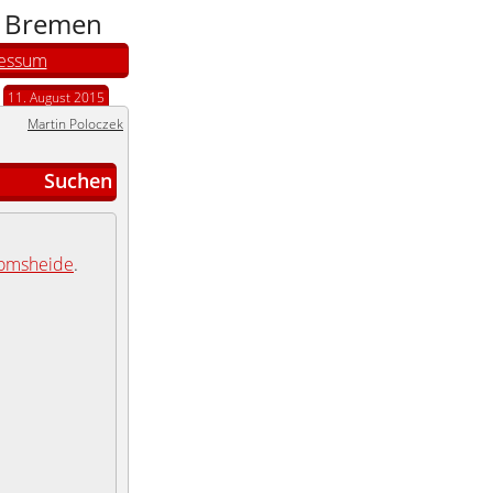
n Bremen
essum
11. August 2015
Martin Poloczek
Suchen
omsheide
.