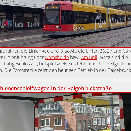
ute fahren die Linien 4, 6 und 8, sowie die Linien 26, 27 und 63 
r Linienführung über
Domsheide
bzw.
Am Brill
. Ganz sind die
cht abgeschlossen, beispielsweise es fehlen noch die Signale a
. Die Fotostrecke zeigt den heutigen Betrieb in der Balgebrück
hienenschleifwagen in der Balgebrückstraße