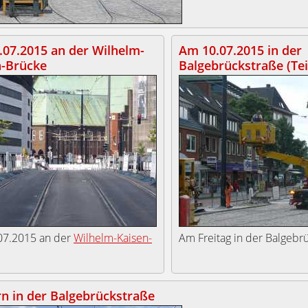
07.2015 an der Wilhelm-
Am 10.07.2015 in der
n-Brücke
Balgebrückstraße (Teil
07.2015 an der
Wilhelm-Kaisen-
Am Freitag in der Balgebr
n in der Balgebrückstraße