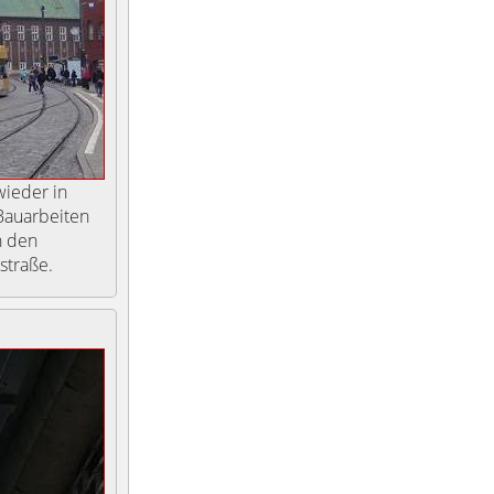
wieder in
 Bauarbeiten
n den
straße.