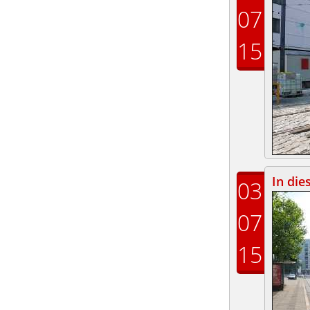
07
15
In die
03
07
15