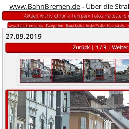
www.BahnBremen.de
- Über die Str
Aktuell
Archiv
Chronik
Fuhrpark
Fotos
Haltestellen
www.BahnBremen.de
-
Kategorien
-
Bauarbeiten in der Waller Heerstraße
-
27.09.2019
Zurück
|
1
/
9
|
Weiter