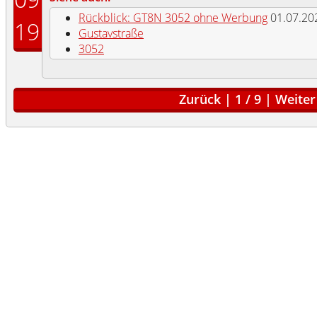
Rückblick: GT8N 3052 ohne Werbung
01.07.20
19
Gustavstraße
3052
Zurück
|
1
/
9
|
Weiter