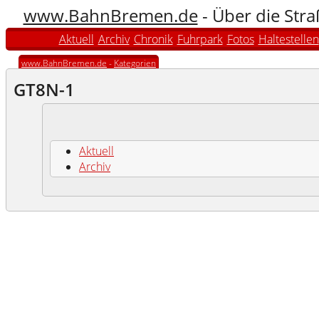
www.BahnBremen.de
- Über die Str
Aktuell
Archiv
Chronik
Fuhrpark
Fotos
Haltestellen
www.BahnBremen.de
-
Kategorien
GT8N-1
Aktuell
Archiv