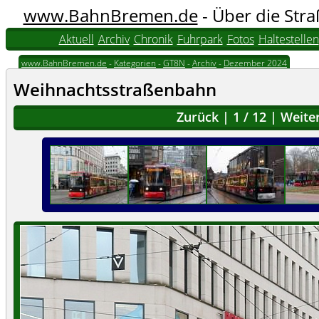
www.BahnBremen.de
- Über die Str
Aktuell
Archiv
Chronik
Fuhrpark
Fotos
Haltestellen
www.BahnBremen.de
-
Kategorien
-
GT8N
-
Archiv
-
Dezember 2024
Weihnachtsstraßenbahn
Zurück
|
1
/
12
|
Weite