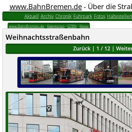
www.BahnBremen.de
- Über die Str
Aktuell
Archiv
Chronik
Fuhrpark
Fotos
Haltestellen
www.BahnBremen.de
-
Kategorien
-
GT8N
-
News
Weihnachtsstraßenbahn
Zurück
|
1
/
12
|
Weite