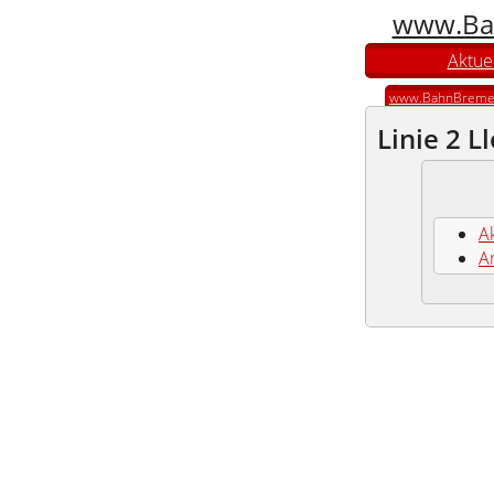
www.Ba
Aktuel
www.BahnBreme
Linie 2 L
Ak
A