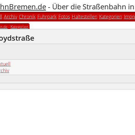
hnBremen.de
- Über die Straßenbahn i
l
Archiv
Chronik
Fuhrpark
Fotos
Haltestellen
Kategorien
Impr
n.de
-
Kategorien
loydstraße
tuell
rchiv