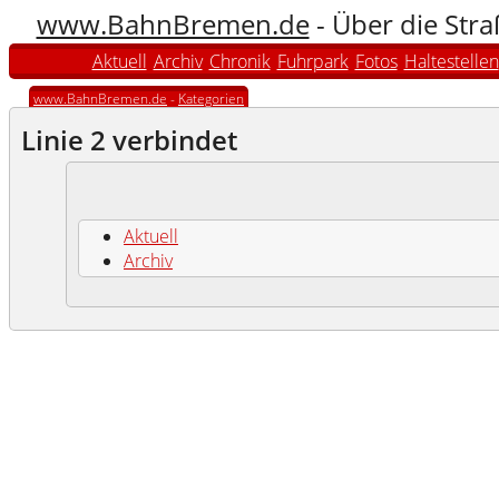
www.BahnBremen.de
- Über die Str
Aktuell
Archiv
Chronik
Fuhrpark
Fotos
Haltestellen
www.BahnBremen.de
-
Kategorien
Linie 2 verbindet
Aktuell
Archiv