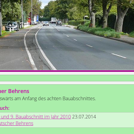
her Behrens
swärts am Anfang des achten Bauabschnittes.
uch:
. und 9. Bauabschnitt im Jahr 2010
23.07.2014
utscher Behrens