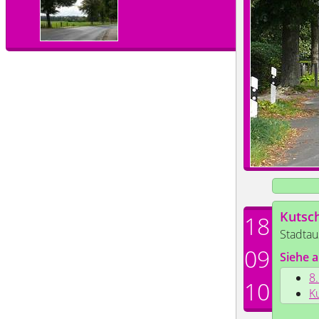
Kutsc
18
Stadtau
09
Siehe a
8
10
K