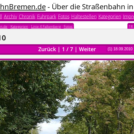
hnBremen.de
- Über die Straßenbahn i
l
Archiv
Chronik
Fuhrpark
Fotos
Haltestellen
Kategorien
Impr
n.de
-
Kategorien
-
Linie 4 Falkenberg
-
Fotos
18
10
Zurück
|
1
/
7
|
Weiter