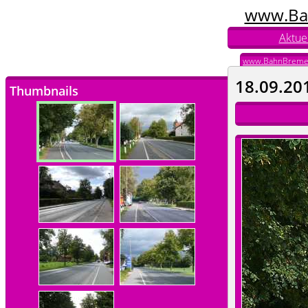
www.Ba
Aktuel
www.BahnBreme
18.09.20
Thumbnails