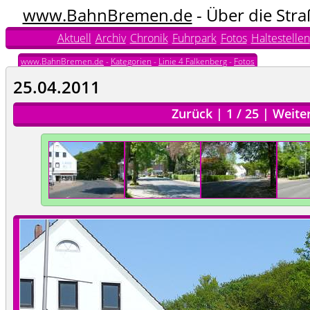
www.BahnBremen.de
- Über die Str
Aktuell
Archiv
Chronik
Fuhrpark
Fotos
Haltestellen
www.BahnBremen.de
-
Kategorien
-
Linie 4 Falkenberg
-
Fotos
25.04.2011
Zurück
|
1
/
25
|
Weite