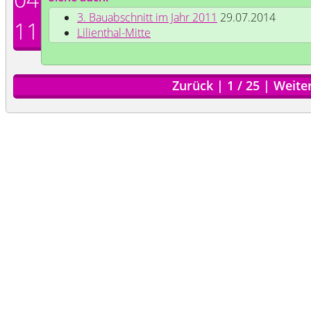
3. Bauabschnitt im Jahr 2011
29.07.2014
11
Lilienthal-Mitte
Zurück
|
1
/
25
|
Weite