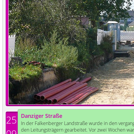
Danziger Straße
25
In der Falkenberger Landstraße wurde in den verga
den Leitungsträgern gearbeitet. Vor zwei Wochen w
09