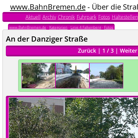
www.BahnBremen.de
- Über die Str
Aktuell
Archiv
Chronik
Fuhrpark
Fotos
Haltestellen
www.BahnBremen.de
-
Kategorien
-
Linie 4 Falkenberg
-
Fotos
An der Danziger Straße
Zurück
|
1
/
3
|
Weiter