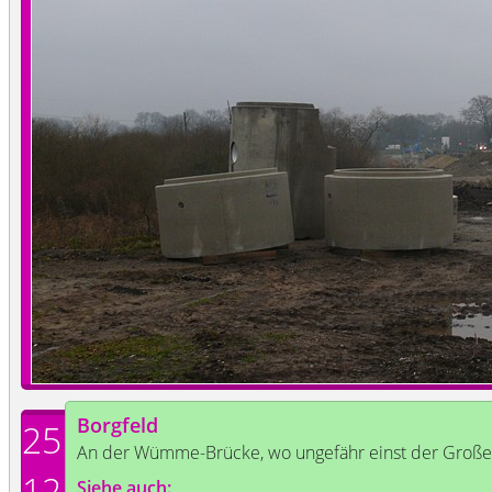
Borgfeld
25
An der Wümme-Brücke, wo ungefähr einst der Große
12
Siehe auch: