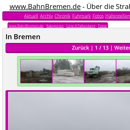
www.BahnBremen.de
- Über die Str
Aktuell
Archiv
Chronik
Fuhrpark
Fotos
Haltestellen
www.BahnBremen.de
-
Kategorien
-
Linie 4 Falkenberg
-
Fotos
In Bremen
Zurück
|
1
/
13
|
Weite