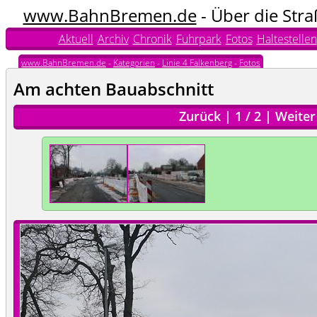
www.BahnBremen.de
- Über die Str
Aktuell
Archiv
Chronik
Fuhrpark
Fotos
Haltestellen
www.BahnBremen.de
-
Kategorien
-
Linie 4 Falkenberg
-
Fotos
Am achten Bauabschnitt
Zurück
|
1
/
2
|
Weiter