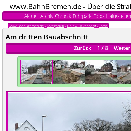
www.BahnBremen.de
- Über die Str
Aktuell
Archiv
Chronik
Fuhrpark
Fotos
Haltestellen
www.BahnBremen.de
-
Kategorien
-
Linie 4 Falkenberg
-
Fotos
Am dritten Bauabschnitt
Zurück
|
1
/
8
|
Weiter