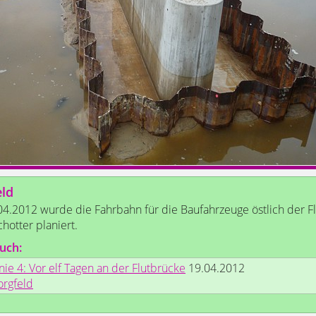
eld
4.2012 wurde die Fahrbahn für die Baufahrzeuge östlich der F
chotter planiert.
uch:
nie 4: Vor elf Tagen an der Flutbrücke
19.04.2012
orgfeld