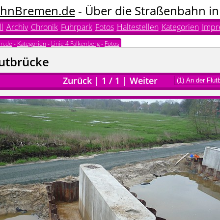
hnBremen.de
- Über die Straßenbahn i
l
Archiv
Chronik
Fuhrpark
Fotos
Haltestellen
Kategorien
Impr
n.de
-
Kategorien
-
Linie 4 Falkenberg
-
Fotos
lutbrücke
Zurück
|
1
/
1
|
Weiter