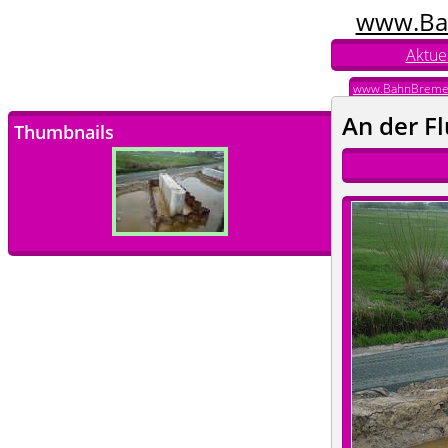
www.Ba
Aktuel
www.BahnBreme
An der F
Thumbnails