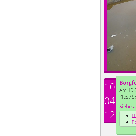
Borgf
10
Am 10.0
Kies / S
04
Siehe a
12
Li
B