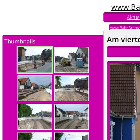
www.Ba
Aktuel
www.BahnBreme
Am viert
Thumbnails