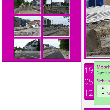
Moorh
19
Stadtei
05
Siehe a
L
12
M