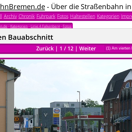
hnBremen.de
- Über die Straßenbahn i
l
Archiv
Chronik
Fuhrpark
Fotos
Haltestellen
Kategorien
Impr
n.de
-
Kategorien
-
Linie 4 Falkenberg
-
Fotos
en Bauabschnitt
Zurück
|
1
/
12
|
Weiter