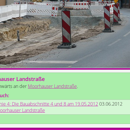
auser Landstraße
nwärts an der
Moorhauser Landstraße
.
uch:
inie 4: Die Bauabschnitte 4 und 8 am 19.05.2012
03.06.2012
oorhauser Landstraße