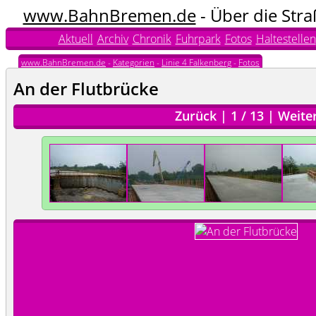
www.BahnBremen.de
- Über die Str
Aktuell
Archiv
Chronik
Fuhrpark
Fotos
Haltestellen
www.BahnBremen.de
-
Kategorien
-
Linie 4 Falkenberg
-
Fotos
An der Flutbrücke
Zurück
|
1
/
13
|
Weite