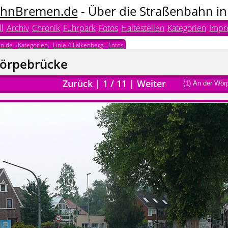
hnBremen.de
- Über die Straßenbahn i
l
Archiv
Chronik
Fuhrpark
Fotos
Haltestellen
Kategorien
Impr
n.de
-
Kategorien
-
Linie 4 Falkenberg
-
Fotos
Wörpebrücke
Zurück
|
1
/
11
|
Weiter