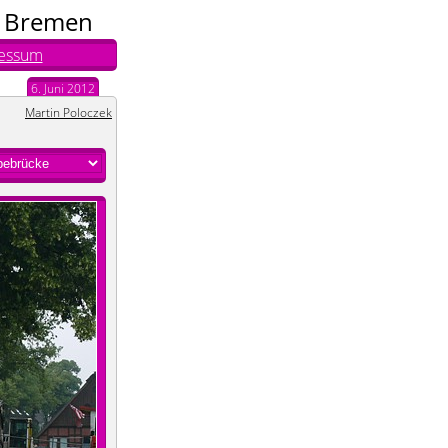
n Bremen
essum
6. Juni 2012
Martin Poloczek