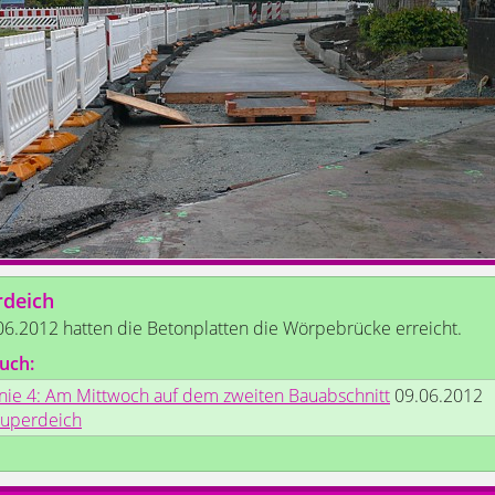
rdeich
6.2012 hatten die Betonplatten die Wörpebrücke erreicht.
uch:
inie 4: Am Mittwoch auf dem zweiten Bauabschnitt
09.06.2012
ruperdeich