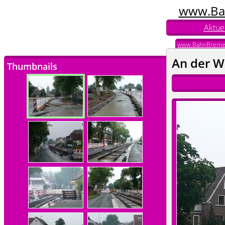
www.Ba
Aktuel
www.BahnBreme
An der 
Thumbnails