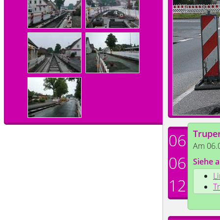
Trupe
06
Am 06.0
06
Siehe a
L
12
T