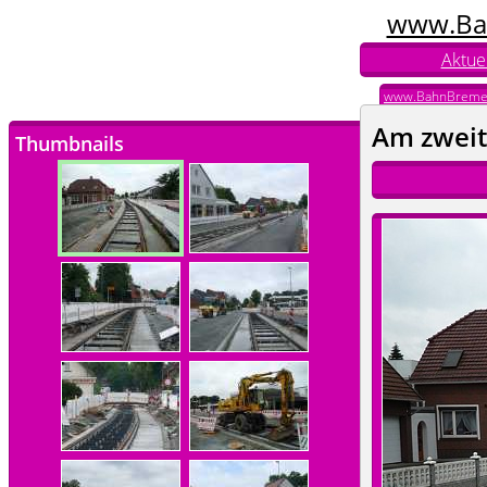
www.Ba
Aktuel
www.BahnBreme
Am zweit
Thumbnails