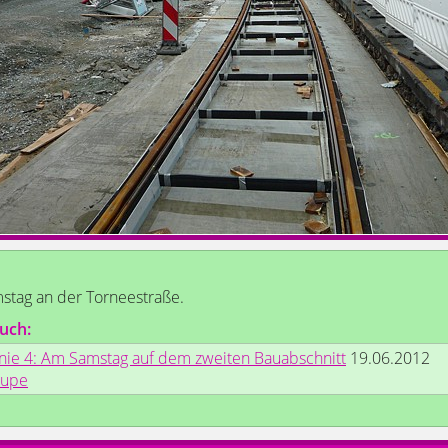
tag an der Torneestraße.
uch:
inie 4: Am Samstag auf dem zweiten Bauabschnitt
19.06.2012
rupe