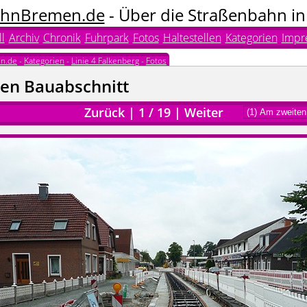
hnBremen.de
- Über die Straßenbahn i
l
Archiv
Chronik
Fuhrpark
Fotos
Haltestellen
Kategorien
Impr
n.de
-
Kategorien
-
Linie 4 Falkenberg
-
Fotos
en Bauabschnitt
Zurück
|
1
/
19
|
Weiter