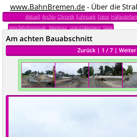
www.BahnBremen.de
- Über die Str
Aktuell
Archiv
Chronik
Fuhrpark
Fotos
Haltestellen
www.BahnBremen.de
-
Kategorien
-
Linie 4 Falkenberg
-
Fotos
Am achten Bauabschnitt
Zurück
|
1
/
7
|
Weiter