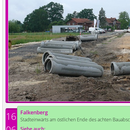
Falkenberg
16
Stadteinwärts am östlichen Ende des achten Bauabsc
06
Siehe auch: