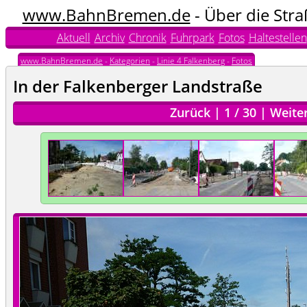
www.BahnBremen.de
- Über die Str
Aktuell
Archiv
Chronik
Fuhrpark
Fotos
Haltestellen
www.BahnBremen.de
-
Kategorien
-
Linie 4 Falkenberg
-
Fotos
In der Falkenberger Landstraße
Zurück
|
1
/
30
|
Weite