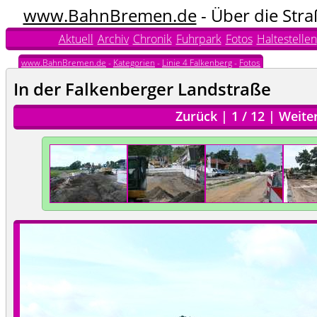
www.BahnBremen.de
- Über die Str
Aktuell
Archiv
Chronik
Fuhrpark
Fotos
Haltestellen
www.BahnBremen.de
-
Kategorien
-
Linie 4 Falkenberg
-
Fotos
In der Falkenberger Landstraße
Zurück
|
1
/
12
|
Weite