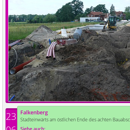
Falkenberg
23
Stadteinwärts am östlichen Ende des achten Bauabsc
06
Siehe auch: