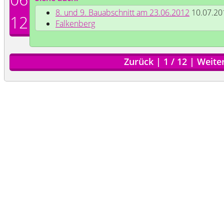
8. und 9. Bauabschnitt am 23.06.2012
10.07.20
12
Falkenberg
Zurück
|
1
/
12
|
Weite