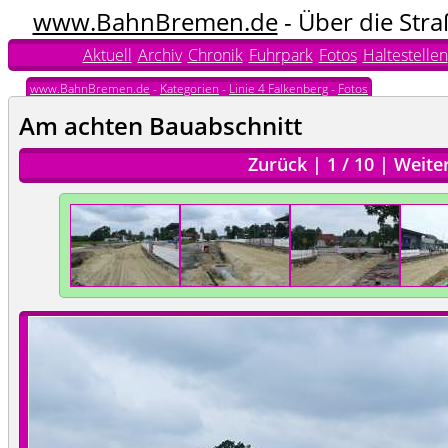
www.BahnBremen.de
- Über die Str
Aktuell
Archiv
Chronik
Fuhrpark
Fotos
Haltestellen
www.BahnBremen.de
-
Kategorien
-
Linie 4 Falkenberg
-
Fotos
Am achten Bauabschnitt
Zurück
|
1
/
10
|
Weite