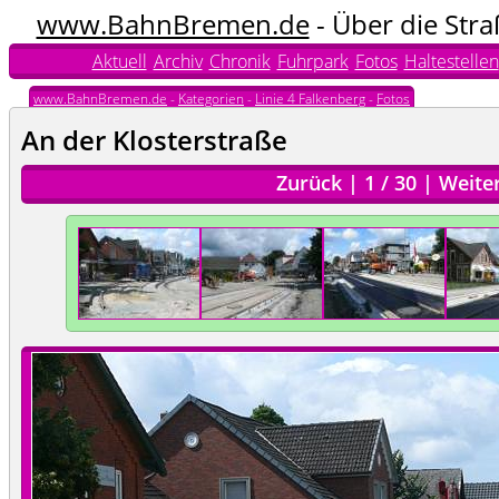
www.BahnBremen.de
- Über die Str
Aktuell
Archiv
Chronik
Fuhrpark
Fotos
Haltestellen
www.BahnBremen.de
-
Kategorien
-
Linie 4 Falkenberg
-
Fotos
An der Klosterstraße
Zurück
|
1
/
30
|
Weite