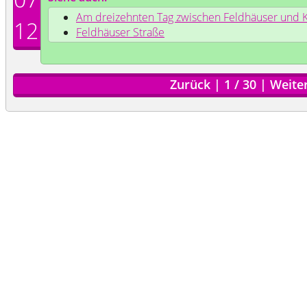
Am dreizehnten Tag zwischen Feldhäuser und K
12
Feldhäuser Straße
Zurück
|
1
/
30
|
Weite