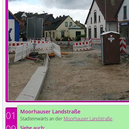
Moorhauser Landstraße
01
Stadteinwärts an der
Moorhauser Landstraße
.
09
Siehe auch: