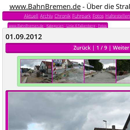
www.BahnBremen.de
- Über die Str
Aktuell
Archiv
Chronik
Fuhrpark
Fotos
Haltestellen
www.BahnBremen.de
-
Kategorien
-
Linie 4 Falkenberg
-
Fotos
01.09.2012
Zurück
|
1
/
9
|
Weiter