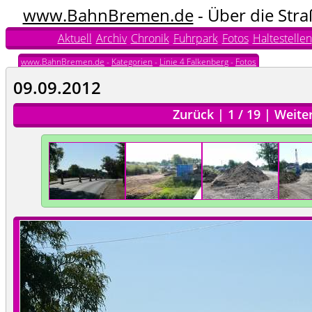
www.BahnBremen.de
- Über die Str
Aktuell
Archiv
Chronik
Fuhrpark
Fotos
Haltestellen
www.BahnBremen.de
-
Kategorien
-
Linie 4 Falkenberg
-
Fotos
09.09.2012
Zurück
|
1
/
19
|
Weite