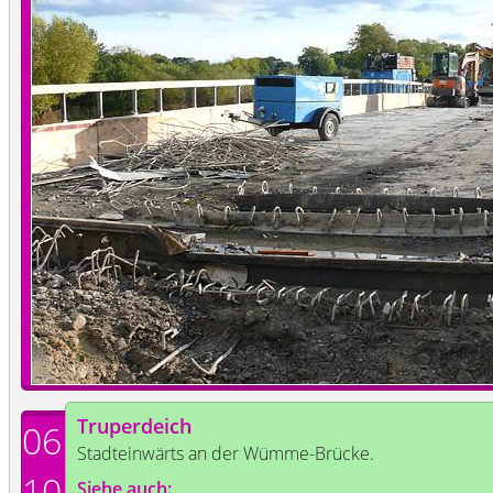
Truperdeich
06
Stadteinwärts an der Wümme-Brücke.
10
Siehe auch: