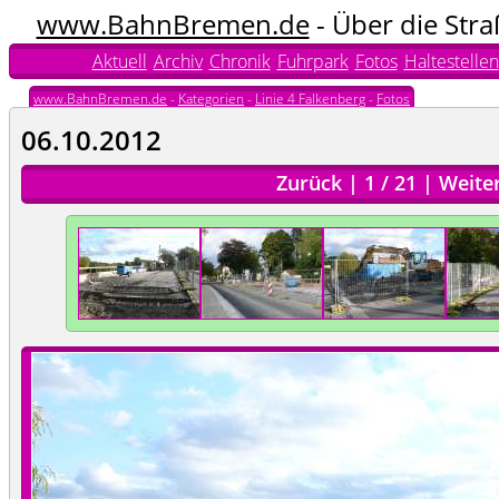
www.BahnBremen.de
- Über die Str
Aktuell
Archiv
Chronik
Fuhrpark
Fotos
Haltestellen
www.BahnBremen.de
-
Kategorien
-
Linie 4 Falkenberg
-
Fotos
06.10.2012
Zurück
|
1
/
21
|
Weite