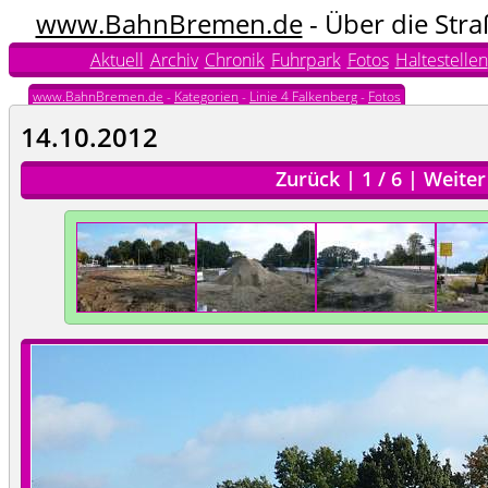
www.BahnBremen.de
- Über die Str
Aktuell
Archiv
Chronik
Fuhrpark
Fotos
Haltestellen
www.BahnBremen.de
-
Kategorien
-
Linie 4 Falkenberg
-
Fotos
14.10.2012
Zurück
|
1
/
6
|
Weiter