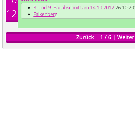
8. und 9. Bauabschnitt am 14.10.2012
26.10.20
12
Falkenberg
Zurück
|
1
/
6
|
Weiter