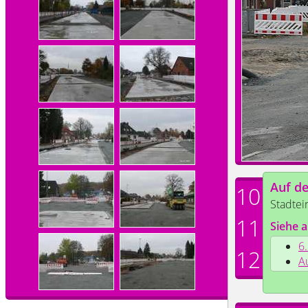
Auf d
10
Stadtei
11
Siehe a
6
12
A