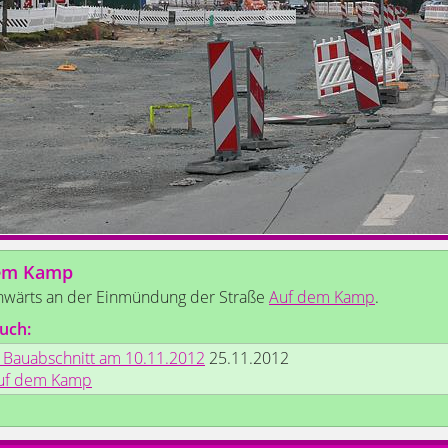
em Kamp
nwärts an der Einmündung der Straße
Auf dem Kamp
.
uch:
. Bauabschnitt am 10.11.2012
25.11.2012
uf dem Kamp