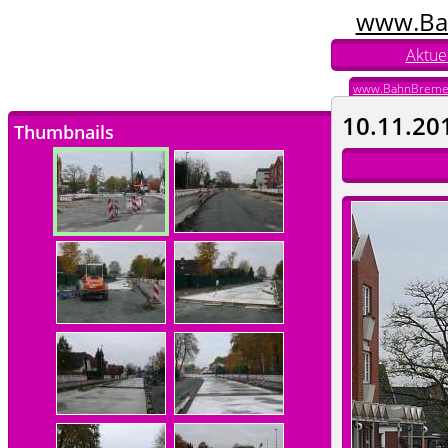
www.Ba
Aktuel
www.BahnBreme
10.11.20
Thumbnails