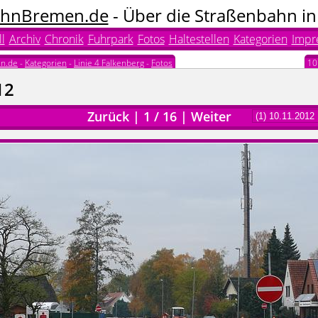
hnBremen.de
- Über die Straßenbahn i
l
Archiv
Chronik
Fuhrpark
Fotos
Haltestellen
Kategorien
Impr
n.de
-
Kategorien
-
Linie 4 Falkenberg
-
Fotos
10
12
Zurück
|
1
/
16
|
Weiter